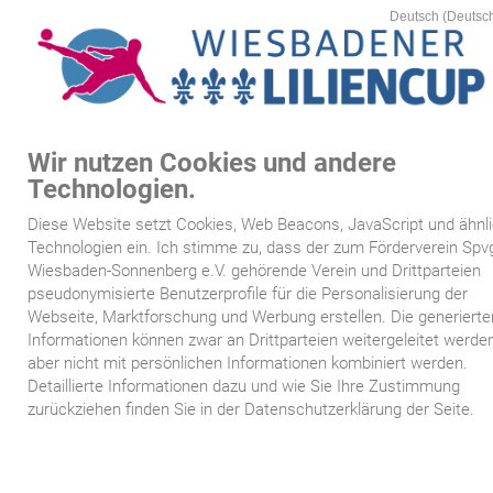
Schutz des Urheberrechts. Der Inhalt darf nicht kopiert, verbreitet
Um den Seitenbesucher wiedererkennen.
verändert oder anderweitig Dritten zugänglich gemacht werden 
Rechtliche Grundlage
vorherige Zustimmung durch den Förderverein Spvgg. Wiesbaden
Für die Verarbeitung von personenbezogenen Daten bedarf es einer
Sonnenberg e.V..
rechtlichen Grundlage gemäß Art. 6 I 1 DSGVO.
Ort der Verarbeitung
Förderverein Spvgg. Wiesbaden-Sonnenberg e.V., An der Stadtmauer 22
Wir nutzen Cookies und andere
65191 Wiesbaden Sonnenberg
MEN
Technologien.
Startseite
Diese Website setzt Cookies, Web Beacons, JavaScript und ähnl
/
/
www.wiesbadener-liliencup.de
5:
Siegertafeln
5.1:
Turnier 2026
Technologien ein. Ich stimme zu, dass der zum Förderverein Spv
Druckversion dieser Seite
Kartenvorverkauf
Wiesbaden-Sonnenberg e.V. gehörende Verein und Drittparteien
pseudonymisierte Benutzerprofile für die Personalisierung der
Webseite, Marktforschung und Werbung erstellen. Die generierte
Spielplan
Informationen können zwar an Drittparteien weitergeleitet werden
Untermenü
aber nicht mit persönlichen Informationen kombiniert werden.
Mannschaften
Detaillierte Informationen dazu und wie Sie Ihre Zustimmung
Turnier 2026
zurückziehen finden Sie in der Datenschutzerklärung der Seite.
Siegertafeln
Turnier 2025
Sponsoren