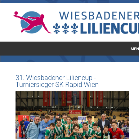
MEN
Startseite
Kartenvorverkauf
31. Wiesbadener Liliencup -
Turniersieger SK Rapid Wien
Spielplan
Mannschaften
Siegertafeln
Sponsoren