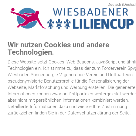
Wir nutzen Cookies und andere
MEN
Technologien.
Startseite
Diese Website setzt Cookies, Web Beacons, JavaScript und ähnl
/
>
Mannschafte
www.wiesbadener-liliencup.de
4:
Mannschaften
Technologien ein. Ich stimme zu, dass der zum Förderverein Spv
Kartenvorverkauf
Wiesbaden-Sonnenberg e.V. gehörende Verein und Drittparteien
Mannschaften
pseudonymisierte Benutzerprofile für die Personalisierung der
Webseite, Marktforschung und Werbung erstellen. Die generierte
Spielplan
Informationen können zwar an Drittparteien weitergeleitet werden
aber nicht mit persönlichen Informationen kombiniert werden.
Mannschaften
Detaillierte Informationen dazu und wie Sie Ihre Zustimmung
zurückziehen finden Sie in der Datenschutzerklärung der Seite.
Siegertafeln
Sponsoren