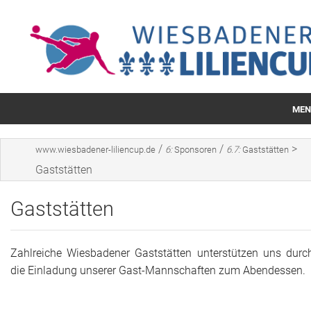
MEN
Startseite
/
/
>
www.wiesbadener-liliencup.de
6:
Sponsoren
6.7:
Gaststätten
Kartenvorverkauf
Gaststätten
Spielplan
Gaststätten
Mannschaften
Zahlreiche Wiesbadener Gaststätten unterstützen uns durc
Siegertafeln
die Einladung unserer Gast-Mannschaften zum Abendessen.
Sponsoren