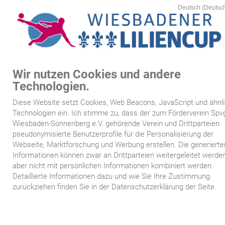
Wir nutzen Cookies und andere
MEN
Technologien.
Startseite
Diese Website setzt Cookies, Web Beacons, JavaScript und ähnl
/
>
Sponsoren
www.wiesbadener-liliencup.de
6:
Sponsoren
Technologien ein. Ich stimme zu, dass der zum Förderverein Spv
Kartenvorverkauf
Wiesbaden-Sonnenberg e.V. gehörende Verein und Drittparteien
Sponsoren
pseudonymisierte Benutzerprofile für die Personalisierung der
Webseite, Marktforschung und Werbung erstellen. Die generierte
Spielplan
Informationen können zwar an Drittparteien weitergeleitet werden
aber nicht mit persönlichen Informationen kombiniert werden.
Mannschaften
Unser besonderer Dank gilt allen Sponsoren und Förderern, di
Detaillierte Informationen dazu und wie Sie Ihre Zustimmung
die Durchführung des Wiesbadener Liliencups überhaupt ers
zurückziehen finden Sie in der Datenschutzerklärung der Seite.
Siegertafeln
ermöglichen.
Sponsoren