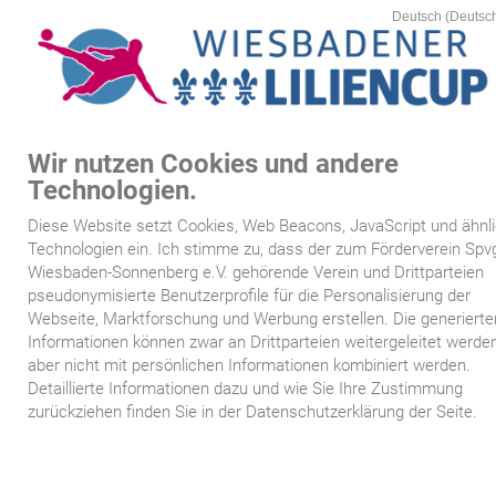
Wir nutzen Cookies und andere
MEN
Technologien.
Startseite
Diese Website setzt Cookies, Web Beacons, JavaScript und ähnl
/
/
>
D
www.wiesbadener-liliencup.de
5:
Siegertafeln
5.4:
Turnier 2023
Technologien ein. Ich stimme zu, dass der zum Förderverein Spv
Kartenvorverkauf
Sieger beim Wiesbadener Liliencup 2023
Wiesbaden-Sonnenberg e.V. gehörende Verein und Drittparteien
pseudonymisierte Benutzerprofile für die Personalisierung der
Webseite, Marktforschung und Werbung erstellen. Die generierte
Spielplan
Die Sieger beim Wiesbadener
Informationen können zwar an Drittparteien weitergeleitet werden
aber nicht mit persönlichen Informationen kombiniert werden.
Mannschaften
Liliencup 2023
Detaillierte Informationen dazu und wie Sie Ihre Zustimmung
zurückziehen finden Sie in der Datenschutzerklärung der Seite.
Siegertafeln
Sponsoren